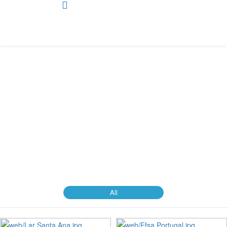
Web Design
Apresentação de diversas páginas web feitas em diversos estilos
e utilizando vários sistemas
Está em...
Entrada
Portfolio
Web Design
All