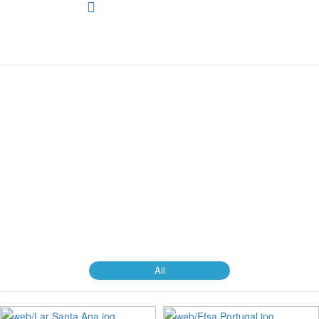
Web Design - HTML5 Standard
Apresentação de diversas páginas web feitas em diversos estilos
e utilizando vários sistemas
Está em...
Entrada
Portfolio
Web Design
HTML5 Standard
All